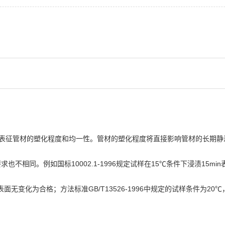
表征管材的塑化程度和均一性。管材的塑化程度将直接影响管材的长期静
相同。例如国标10002.1-1996规定试样在15℃条件下浸渍15mi
in表面无变化为合格；方法标准GB/T13526-1996中规定的试样条件为20℃，