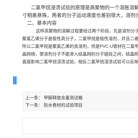
二氯甲烷浸渍试验的原理是高聚物的一个溶胀溶
寸相差悬殊，两者的分子运动速度也差别很大，溶剂
二、基本内容
这样高聚物的溶解过程要经过两个阶段，先是溶剂分子
聚氯乙烯分子是极性高分子，二氯甲烷是极性溶剂，并且二者的
所以二氯甲烷是聚氯乙烯的良溶剂，但是PVC-U管材在二
晶网络，使溶剂分子不能渗入结晶网的分子链段之间，结晶
直接影响二氯甲烷浸渍试验，相反二氯甲烷浸渍试验可以反
上一条：
甲醛释放含量测试箱
下一条：
防水卷材的试验项目