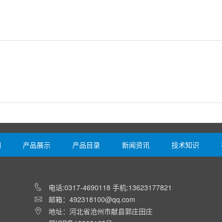
们
产品展示
产品目录
新闻资讯
技术知识
电话:0317-4690118 手机:13623177821
邮箱：492318100@qq.com
地址：河北省沧州市献县郭庄田庄