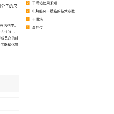
干燥箱使用须知
剂分子的尺
电热鼓风干燥箱的技术参数
干燥箱
散在溶剂中。
温控仪
5~10），
形成贯穿的结
程度既塑化度