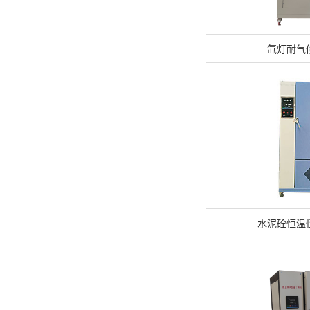
氙灯耐气
水泥砼恒温